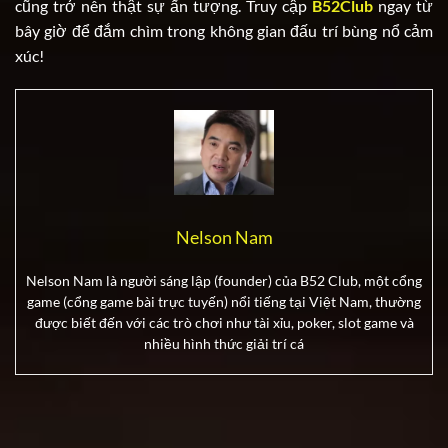
cũng trở nên thật sự ấn tượng. Truy cập
B52Club
ngay từ
bây giờ để đắm chìm trong không gian đấu trí bùng nổ cảm
xúc!
Nelson Nam
Nelson Nam là người sáng lập (founder) của B52 Club, một cổng
game (cổng game bài trực tuyến) nổi tiếng tại Việt Nam, thường
được biết đến với các trò chơi như tài xỉu, poker, slot game và
nhiều hình thức giải trí cá