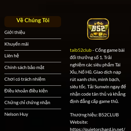
Về Chúng Tôi
Giới thiệu
Khuyến mãi
taib52club
- Cổng game bài
Liên hệ
đổi thưởng số 1. Trải
nghiệm các siêu phẩm Tài
Chính sách bảo mật
Xỉu, Nổ Hũ. Giao dịch nạp
Chơi có trách nhiệm
rút xanh chín, minh bạch,
siêu tốc. Tải Sunwin ngay để
Điều khoản điều kiện
nhận code tân thủ và khẳng
định đẳng cấp game thủ.
Chứng chỉ chứng nhận
Nelson Huy
Thương hiệu: B52CLUB
Website:
https://quietorchard.in.net/