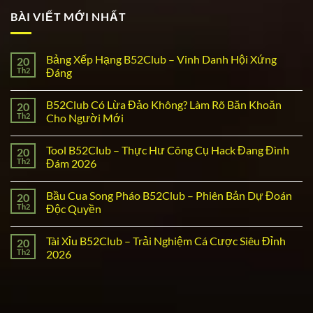
BÀI VIẾT MỚI NHẤT
Bảng Xếp Hạng B52Club – Vinh Danh Hội Xứng
20
Th2
Đáng
B52Club Có Lừa Đảo Không? Làm Rõ Băn Khoăn
20
Th2
Cho Người Mới
Tool B52Club – Thực Hư Công Cụ Hack Đang Đình
20
Th2
Đám 2026
Bầu Cua Song Pháo B52Club – Phiên Bản Dự Đoán
20
Th2
Độc Quyền
Tài Xỉu B52Club – Trải Nghiệm Cá Cược Siêu Đỉnh
20
Th2
2026