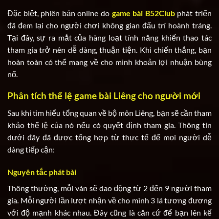
Đặc biệt, phiên bản online do
game bài B52Club
phát triển
đã đem lại cho người chơi không gian đấu trí hoành tráng.
Tại đây, sự ra mắt của hàng loạt tính năng khiến thao tác
tham gia trở nên dễ dàng, thuận tiện. Khi chiến thắng, bạn
hoàn toàn có thể mang về cho mình khoản lợi nhuận bùng
nổ.
Phân tích thể lệ game bài Liêng cho người mới
Sau khi tìm hiểu tổng quan về bộ môn Liêng, bạn sẽ cần tham
khảo thể lệ của nó nếu có quyết định tham gia. Thông tin
dưới đây đã được tổng hợp từ thực tế để mọi người dễ
dàng tiếp cận:
Nguyên tắc phát bài
Thông thường, mỗi ván sẽ dao động từ 2 đến 9 người tham
gia. Mỗi người lần lượt nhận về cho mình 3 lá tương đương
với độ mạnh khác nhau. Đây cũng là căn cứ để bạn lên kế