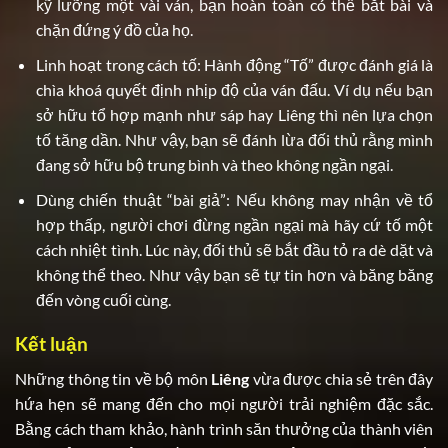
kỹ lưỡng một vài ván, bạn hoàn toàn có thể bắt bài và
chặn đứng ý đồ của họ.
Linh hoạt trong cách tố: Hành động “Tố” được đánh giá là
chìa khoá quyết định nhịp độ của ván đấu. Ví dụ nếu bạn
sở hữu tổ hợp mạnh như sáp hay Liêng thì nên lựa chọn
tố tăng dần. Như vậy, bạn sẽ đánh lừa đối thủ rằng mình
đang sở hữu bộ trung bình và theo không ngần ngại.
Dùng chiến thuật “bài giả”: Nếu không may nhận về tổ
hợp thấp, người chơi đừng ngần ngại mà hãy cứ tố một
cách nhiệt tình. Lúc này, đối thủ sẽ bắt đầu tỏ ra dè dặt và
không thể theo. Như vậy bạn sẽ tự tin hơn và băng băng
đến vòng cuối cùng.
Kết luận
Những thông tin về bộ môn
Liêng
vừa được chia sẻ trên đây
hứa hẹn sẽ mang đến cho mọi người trải nghiệm đặc sắc.
Bằng cách tham khảo, hành trình săn thưởng của thành viên