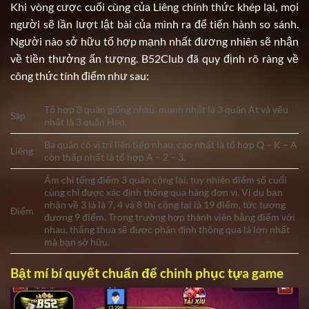
Khi vòng cược cuối cùng của Liêng chính thức khép lại, mọi
người sẽ lần lượt lật bài của mình ra để tiến hành so sánh.
Người nào sở hữu tổ hợp mạnh nhất đương nhiên sẽ nhận
về tiền thưởng ấn tượng. B52Club đã quy định rõ ràng về
công thức tính điểm như sau:
Tổ hợp 3 quân giống nhau, mạnh nhất là 3 quân Át và yếu
Sáp
nhất là 3 quân Heo.
Ba quân có vị trí liên tiếp nhau, cao nhất là tổ hợp Q – K – A
Liêng
còn thấp nhất là tổ hợp A – 2 – 3.
Ám chỉ tổng điểm 3 quân cộng lại, tuy nhiên điểm số cuối
cùng chỉ được xác định thông qua hàng đơn vị. Ví dụ bạn
nhận về 3 lá là 7, 4 và 8 thì cộng lại là 19 điểm, tức tương
Điểm
đương 9 điểm. Trong trường hợp thành viên bằng điểm với
nhau, thắng thua sẽ được phân định thông qua lá lớn nhất
mà bạn sở hữu.
Bật mí bí quyết chuẩn để chinh phục tựa game